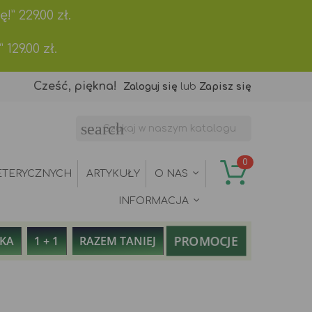
ę!”
229.00
zł.
”
129.00
zł.
Cześć, piękna!
Zaloguj się
lub
Zapisz się
search
0
ETERYCZNYCH
ARTYKUŁY
O NAS
INFORMACJA
PROMOCJE
AKA
1 + 1
RAZEM TANIEJ