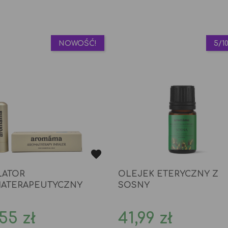
NOWOŚĆ!
5/1
LATOR
OLEJEK ETERYCZNY Z
ATERAPEUTYCZNY
SOSNY
na
Cena
55 zł
41,99 zł