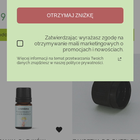
na
Cena
99 zł
199,99 zł
OTRZYMAJ ZNIŻKĘ
daj do koszyka
Dodaj do koszyka
Zatwierdzając wyrażasz zgodę na
otrzymywanie maili marketingowych o
promocjach i nowościach.
Więcej informacji na temat przetwarzania Twoich
danych znajdziesz w naszej polityce prywatności.