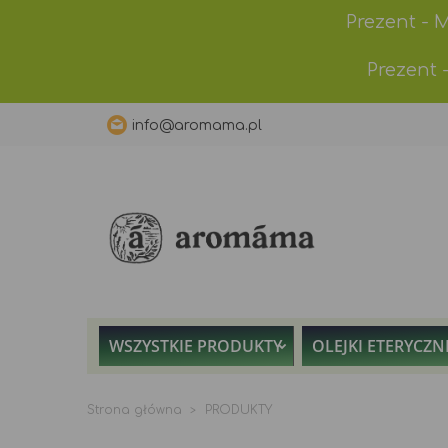
Prezent - 
Prezent 
info@aromama.pl
WSZYSTKIE PRODUKTY
OLEJKI ETERYCZN
Strona główna
PRODUKTY