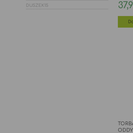
Ce
37,
DUSZEK15
Do
TORB
ODDY