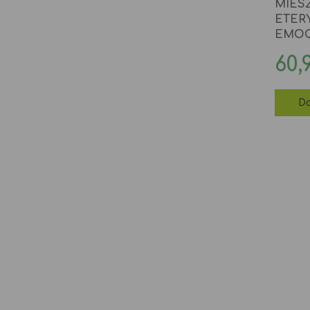
MIES
ETER
EMOC
Ce
60,
Do