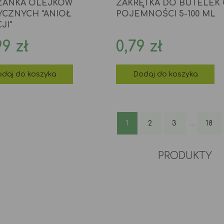
ZANKA OLEJKÓW
ZAKRĘTKA DO BUTELEK
YCZNYCH "ANIOŁ
POJEMNOŚCI 5-100 ML
JI"
na
Cena
99 zł
0,79 zł
daj do koszyka
Dodaj do koszyka
1
2
3
…
18
PRODUKTY