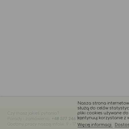
Nasza strona internetowa
służą do celów statystyc
pliki cookies używane do t
Czy masz jakieś pytania?
kontynuuj korzystanie z w
Porady i zamówienia:
+48 577 246 228
Godziny pracy naszej infoliii: 9 - 17
Więcej informacji
Dostosu