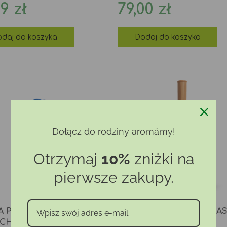
na
Cena
99 zł
79,00 zł
daj do koszyka
Dodaj do koszyka
Dołącz do rodziny aromámy!
Otrzymaj
10%
zniżki na
pierwsze zakupy.
A PREZENTOWA
DYFUZOR „ORZECH” (JAS
CHAJ SWOBODNIE