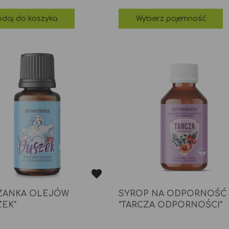
daj do koszyka
Wybierz pojemność
ZANKA OLEJÓW
SYROP NA ODPORNOŚĆ
ZEK"
"TARCZA ODPORNOŚCI"