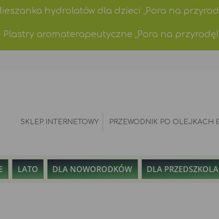
Mieszanka hydrolatów dla dzieci „Pora na przyrod
- Plastry aromaterapeutyczne „Pora na przyrodę!
SKLEP INTERNETOWY
PRZEWODNIK PO OLEJKACH 
E
LATO
DLA NOWORODKÓW
DLA PRZEDSZKOL