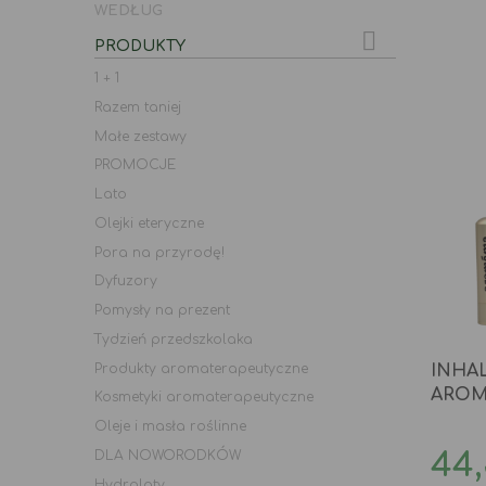
WEDŁUG

PRODUKTY
1 + 1
Razem taniej
Małe zestawy
PROMOCJE
Lato
Olejki eteryczne
Pora na przyrodę!
Dyfuzory
Pomysły na prezent
Tydzień przedszkolaka
Produkty aromaterapeutyczne
INHA
AROM
Kosmetyki aromaterapeutyczne
Oleje i masła roślinne
Ce
DLA NOWORODKÓW
44,
Hydrolaty