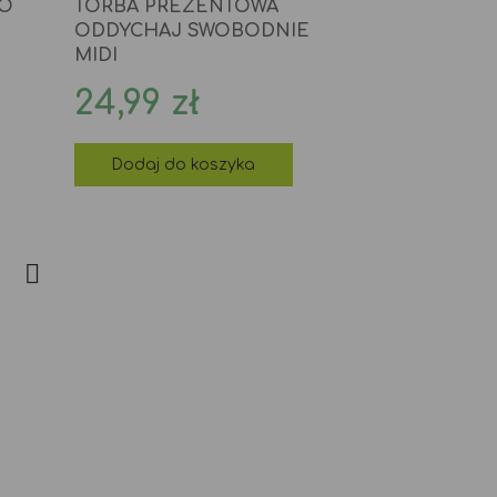
 O
TORBA PREZENTOWA
ODDYCHAJ SWOBODNIE
MIDI
Cena
24,99 zł
Dodaj do koszyka
