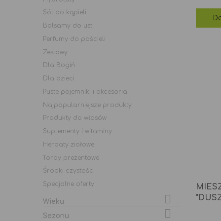
Sól do kąpieli
Do
Balsamy do ust
Perfumy do pościeli
Zestawy
Dla Bogiń
Dla dzieci
Puste pojemniki i akcesoria
Najpopularniejsze produkty
Produkty do włosów
Suplementy i witaminy
Herbaty ziołowe
Torby prezentowe
Środki czystości
Specjalne oferty
MIES

"DUS
Wieku

Sezonu