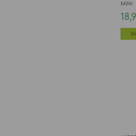
MINI
Ce
18,
Do