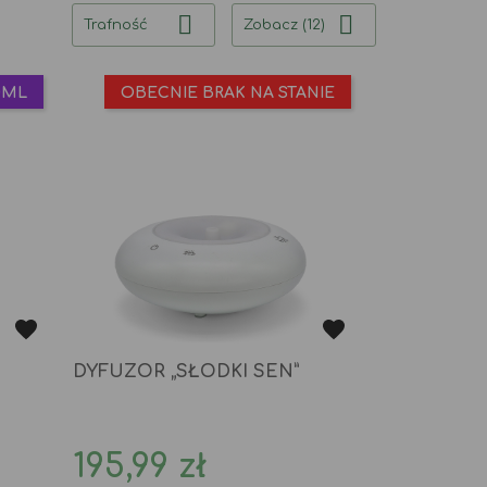


Trafność
Zobacz (12)
0ML
OBECNIE BRAK NA STANIE
DYFUZOR „SŁODKI SEN”
Cena
195,99 zł