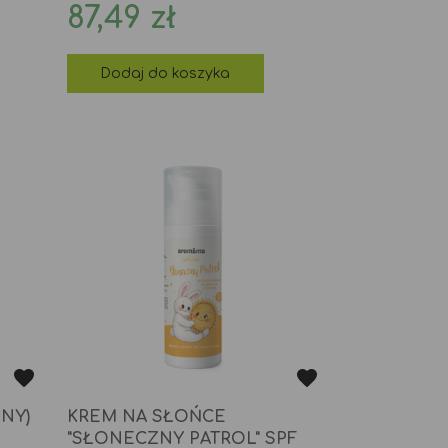
Cena
87,49 zł
Dodaj do koszyka
NY)
KREM NA SŁOŃCE
"SŁONECZNY PATROL" SPF