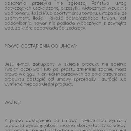
odebrania przesyłki nie zgłoszą Państwo uwag
dotyczących uszkodzonej przesyłki, widocznych wizualnie
wad towaru, ilości i/lub asortymentu towaru, uważa się, że
asortyment, ilość i jakość dostarczonego towaru jest
odpowiednia, towar nie posiada widocznych z zewnątrz
wad, za które odpowiada Sprzedający.
PRAWO ODSTĄPIENIA OD UMOWY
Jeśli e-mail zakupiony w sklepie produkt nie spełnia
Twoich oczekiwań lub po prostu zmieniłeś zdanie, masz
prawo w ciągu 14 dni kalendarzowych od dnia otrzymania
produktu odstąpić od umowy sprzedaży i zwrócić lub
wymienić nieodpowiedni produkt.
WAŻNE:
Z prawa odstąpienia od umowy i zwrotu lub wymiany
produktu wysokiej jakości można skorzystać tylko wtedy,
gdy produkt nie jest uszkodzony lub jego wygląd nie uległ