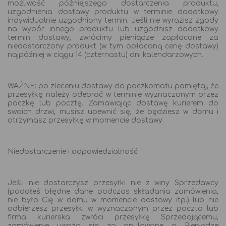
możliwość późniejszego dostarczenia produktu,
uzgodnienia dostawy produktu w terminie dodatkowy
indywidualnie uzgodniony termin. Jeśli nie wyrazisz zgody
na wybór innego produktu lub uzgodnisz dodatkowy
termin dostawy, zwrócimy pieniądze zapłacone za
niedostarczony produkt (w tym opłaconą cenę dostawy)
najpóźniej w ciągu 14 (czternastu) dni kalendarzowych.
WAŻNE: po zleceniu dostawy do paczkomatu pamiętaj, że
przesyłkę należy odebrać w terminie wyznaczonym przez
paczkę lub pocztę. Zamawiając dostawę kurierem do
swoich drzwi, musisz upewnić się, że będziesz w domu i
otrzymasz przesyłkę w momencie dostawy.
Niedostarczenie i odpowiedzialność
Jeśli nie dostarczysz przesyłki nie z winy Sprzedawcy
(podałeś błędne dane podczas składania zamówienia,
nie było Cię w domu w momencie dostawy itp.) lub nie
odbierzesz przesyłki w wyznaczonym przez poczta lub
firma kurierska zwróci przesyłkę Sprzedającemu,
zamówienie uważa się za anulowane o Pieniądze