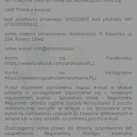
nim towarów (zwanym dalej Sprzedawcą lub nami) są:
UAB "Filmai ir kvapai",
kod podmiotu prawnego 304200859, kod płatnika VAT
LT100010510612,
adres miejsca prowadzenia działalności: R. Kalantos ul.
25A, Kowno, Litwa,
adres e-mail: info@aromama.pl;
Konto na Facebooku:
https://www.facebook.com/aromamaPL/;
Konto na Instagramie:
https://www.instagram.com/aromama.PL/.
Przed złożeniem zamówienia napisz e-mail w sklepie
prosimy o szczegółowe zapoznanie się z niniejszym
regulaminem kupna i sprzedaży (dalej – Regulamin).
Regulamin określa ogólne zasady korzystania z poczty
elektronicznej. warunki w sklepie i są stosowane przy
wyborze, zamawianiu i zakupie El. towarów oferowanych w
sklepie lub w inny sposób za pomocą poczty e-mail.
Zastrzegamy sobie prawo do zmiany, poprawiania lub
uzupełniania Regulaminu, dlatego zalecamy