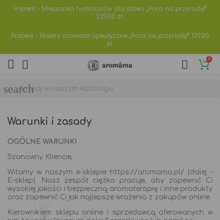
Prezent - Mieszanka hydrolatów dla dzieci „Pora na przyrodę!”
229.00
zł.
Prezent - Plastry aromaterapeutyczne „Pora na przyrodę!”
129.00
zł.
0



search
Warunki i zasady
OGÓLNE WARUNKI
Szanowny Kliencie,
Witamy w naszym e-sklepie https://aromama.pl/ (dalej -
E-sklep). Nasz zespół ciężko pracuje, aby zapewnić Ci
wysokiej jakości i bezpieczną aromaterapię i inne produkty
oraz zapewnić Ci jak najlepsze wrażenia z zakupów online.
Kierownikiem sklepu online i sprzedawcą oferowanych w