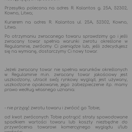
Przesyłka polecona na adres R. Kalantos g. 25A, 52302,
Kowno, Litwa;
Kurierem na adres R. Kalantos ul. 25A, 52302, Kowno,
Litwa.
Po otrzymaniu zwracanego towaru sprawdzimy go i jeśli
zwracany towar spełnia warunki zwrotu określone w
Regulaminie, zwrócimy Ci pieniądze lub, jeśli zdecydujesz
się na wymianę, dostarczymy Ci nowy towar.
Jeżeli zwracany towar nie spełnia warunków określonych
w Regulaminie m.in. zwracany towar jakościowy jest
uszkodzony, utracił swój rynkowy wygląd, jest używany,
uszkodzone opakowanie, jego zabezpieczenie itp. mamy
prawo według własnego uznania:
- nie przyjąć zwrotu towaru i zwrócić go Tobie;
od kwot zwróconych Tobie potrącić straty spowodowane
spadkiem wartości towaru lub koszty niezbędne do
przywrócenia towarowi komercyjnego wyglądu i/lub