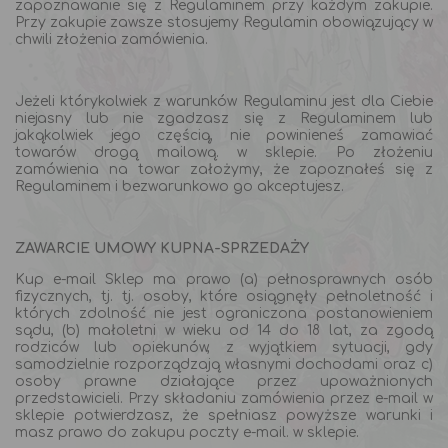
zapoznawanie się z Regulaminem przy każdym zakupie.
Przy zakupie zawsze stosujemy Regulamin obowiązujący w
chwili złożenia zamówienia.
Jeżeli którykolwiek z warunków Regulaminu jest dla Ciebie
niejasny lub nie zgadzasz się z Regulaminem lub
jakąkolwiek jego częścią, nie powinieneś zamawiać
towarów drogą mailową. w sklepie. Po złożeniu
zamówienia na towar założymy, że zapoznałeś się z
Regulaminem i bezwarunkowo go akceptujesz.
ZAWARCIE UMOWY KUPNA-SPRZEDAŻY
Kup e-mail Sklep ma prawo (a) pełnosprawnych osób
fizycznych, tj. tj. osoby, które osiągnęły pełnoletność i
których zdolność nie jest ograniczona postanowieniem
sądu, (b) małoletni w wieku od 14 do 18 lat, za zgodą
rodziców lub opiekunów, z wyjątkiem sytuacji, gdy
samodzielnie rozporządzają własnymi dochodami oraz c)
osoby prawne działające przez upoważnionych
przedstawicieli. Przy składaniu zamówienia przez e-mail w
sklepie potwierdzasz, że spełniasz powyższe warunki i
masz prawo do zakupu poczty e-mail. w sklepie.