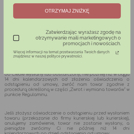
OTRZYMAJ ZNIŻKĘ
wyślij nam prywatną wiadomość na Facebooku lub
Instagramie lub
wypełnij formularz zwrotu produktu, który otrzymasz e-
mailem info@aromama.pl
Zatwierdzając wyrażasz zgodę na
otrzymywanie maili marketingowych o
Należy pamiętać, że zgłoszenie chęci zwrotu lub wymiany
promocjach i nowościach.
produktu należy złożyć nie później niż 14 dni
kalendarzowych od otrzymania produktu.
Więcej informacji na temat przetwarzania Twoich danych
znajdziesz w naszej polityce prywatności.
Jeżeli towar, który chcesz zwrócić lub wymienić został już
do Ciebie wysłany lub dostarczony, nie później niż w ciągu
14 dni kalendarzowych od złożenia oświadczenia o
odstąpieniu od umowy, zwróć nam towar zgodnie z
procedurą określoną w części „Zwrot i wymiana towarów” w
punkcie Regulaminu.
Jeśli złożysz oświadczenie o odstąpieniu przed wysłaniem
towaru (przekazanie do firmy kurierskiej lub kurierskiej),
anulujemy zamówienie, towar nie zostanie wysłany, a
pieniądze zwrócimy Ci nie później niż 14 dni
kalendarzowych po dzień odstąpienia od umowy.