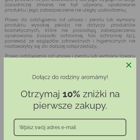
zasadniczej zmianie, nie był używany, opakowanie
produktu i jego zabezpieczenie nie uległy uszkodzeniu;
Prawo do odstąpienia od umowy i zwrotu lub wymiany
produktu wysokiej jakości nie dotyczy produktów
kosmetycznych, które nie posiadają zabezpieczenia
opakowania (nasadki ochronnej, folii ochronnej itp.),
ponieważ ze względów zdrowotnych i higienicznych nie
nadawałyby się do dalszej odsprzedaży;
Prawo odstąpienia od umowy i zwrotu lub wymiany towaru
wysokiej jakości nie dotyczy innych produktów, które
zostały rozpakowane po dostarczeniu i nie nadają się do
zwrotu ze względu na ochronę zdrowia lub ze względów
Dołącz do rodziny aromámy!
higienicznych;
Prawo do odstąpienia od umowy nie dotyczy kart
Otrzymaj
10%
zniżki na
podarunkowych i bonów podarunkowych;
Prawo odstąpienia od umowy nie przysługuje
pierwsze zakupy.
przedsiębiorcom tj. osoby (w tym osoby prawne)
nabywające towary do użytku nieosobowego.
Aby skorzystać z prawa odstąpienia od umowy i zwrotu
lub wymiany produktu należy skontaktować się ze
Sprzedawcą w jeden z następujących sposobów: