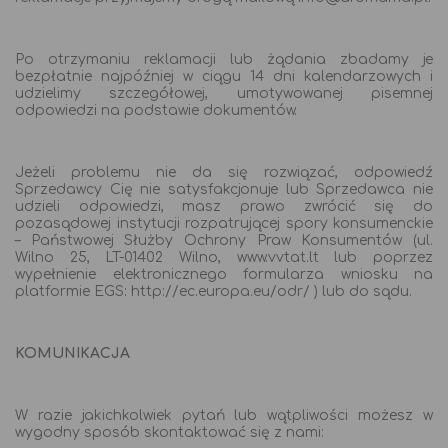
Po otrzymaniu reklamacji lub żądania zbadamy je
bezpłatnie najpóźniej w ciągu 14 dni kalendarzowych i
udzielimy szczegółowej, umotywowanej pisemnej
odpowiedzi na podstawie dokumentów.
Jeżeli problemu nie da się rozwiązać, odpowiedź
Sprzedawcy Cię nie satysfakcjonuje lub Sprzedawca nie
udzieli odpowiedzi, masz prawo zwrócić się do
pozasądowej instytucji rozpatrującej spory konsumenckie
– Państwowej Służby Ochrony Praw Konsumentów (ul.
Wilno 25, LT-01402 Wilno, www.vvtat.lt lub poprzez
wypełnienie elektronicznego formularza wniosku na
platformie EGS: http://ec.europa.eu/odr/ ) lub do sądu.
KOMUNIKACJA
W razie jakichkolwiek pytań lub wątpliwości możesz w
wygodny sposób skontaktować się z nami: