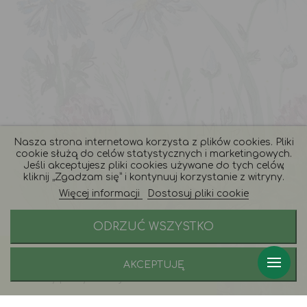
Nasza strona internetowa korzysta z plików cookies. Pliki
cookie służą do celów statystycznych i marketingowych.
Jeśli akceptujesz pliki cookies używane do tych celów,
kliknij „Zgadzam się” i kontynuuj korzystanie z witryny.
Więcej informacji
Dostosuj pliki cookie
ODRZUĆ WSZYSTKO
AKCEPTUJĘ
Porady i zamówienia:
+48 577 246 228
Godziny pracy naszej infoliii: 9 - 17