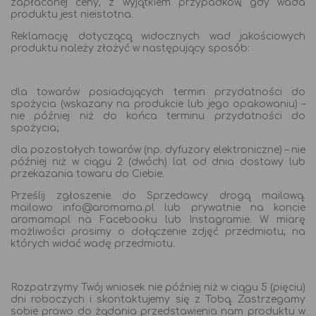
zapłaconej ceny, z wyjątkiem przypadków, gdy wada
produktu jest nieistotna.
Reklamację dotyczącą widocznych wad jakościowych
produktu należy złożyć w następujący sposób:
dla towarów posiadających termin przydatności do
spożycia (wskazany na produkcie lub jego opakowaniu) –
nie później niż do końca terminu przydatności do
spożycia;
dla pozostałych towarów (np. dyfuzory elektroniczne) – nie
później niż w ciągu 2 (dwóch) lat od dnia dostawy lub
przekazania towaru do Ciebie.
Prześlij zgłoszenie do Sprzedawcy drogą mailową.
mailowo info@aromama.pl lub prywatnie na koncie
aromamapl na Facebooku lub Instagramie. W miarę
możliwości prosimy o dołączenie zdjęć przedmiotu, na
których widać wadę przedmiotu.
Rozpatrzymy Twój wniosek nie później niż w ciągu 5 (pięciu)
dni roboczych i skontaktujemy się z Tobą. Zastrzegamy
sobie prawo do żądania przedstawienia nam produktu w