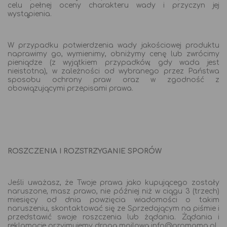
celu pełnej oceny charakteru wady i przyczyn jej
wystąpienia.
W przypadku potwierdzenia wady jakościowej produktu
naprawimy go, wymienimy, obniżymy cenę lub zwrócimy
pieniądze (z wyjątkiem przypadków, gdy wada jest
nieistotna), w zależności od wybranego przez Państwa
sposobu ochrony praw oraz w zgodność z
obowiązującymi przepisami prawa.
ROSZCZENIA I ROZSTRZYGANIE SPORÓW
Jeśli uważasz, że Twoje prawa jako kupującego zostały
naruszone, masz prawo, nie później niż w ciągu 3 (trzech)
miesięcy od dnia powzięcia wiadomości o takim
naruszeniu, skontaktować się ze Sprzedającym na piśmie i
przedstawić swoje roszczenia lub żądania. Żądania i
reklamacje przyjmujemy drogą mailową info@aromama.pl.