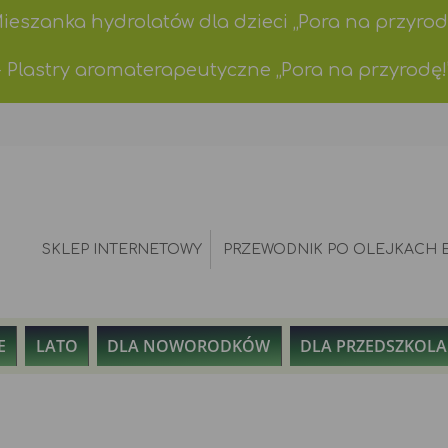
Mieszanka hydrolatów dla dzieci „Pora na przyrod
- Plastry aromaterapeutyczne „Pora na przyrodę!
SKLEP INTERNETOWY
PRZEWODNIK PO OLEJKACH 
E
LATO
DLA NOWORODKÓW
DLA PRZEDSZKOL