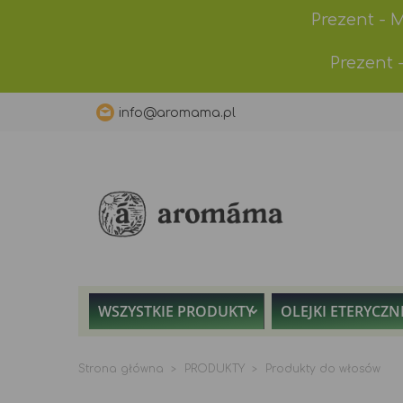
Prezent - 
Prezent 
info@aromama.pl
WSZYSTKIE PRODUKTY
OLEJKI ETERYCZN
Strona główna
PRODUKTY
Produkty do włosów