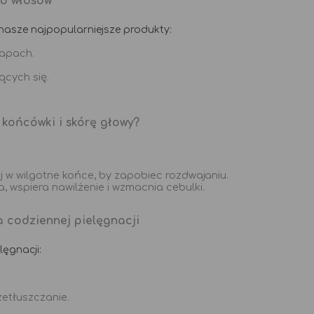
do włosów
nasze najpopularniejsze produkty:
zapach.
ących się.
 końcówki i skórę głowy?
j w wilgotne końce, by zapobiec rozdwajaniu.
, wspiera nawilżenie i wzmacnia cebulki.
a codziennej pielęgnacji
ęgnacji:
zetłuszczanie.