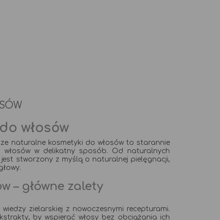
tawowa
OSÓW
 do włosów
ze naturalne kosmetyki do włosów to starannie
ch włosów w delikatny sposób. Od naturalnych
est stworzony z myślą o naturalnej pielęgnacji,
 głowy.
w – główne zalety
iedzy zielarskiej z nowoczesnymi recepturami.
ekstrakty, by wspierać włosy bez obciążania ich