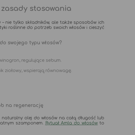
– zasady stosowania
 nie tylko składników, ale także sposobów ich
yki roślinne do potrzeb swoich włosów i cieszyć
 do swojego typu włosów?
 winogron, regulujące sebum.
ik ziołowy, wspierają równowagę.
ób na regenerację
ż naturalny olej do włosów na całą długość lub
likatnym szamponem.
Rytuał Amla do włosów
to