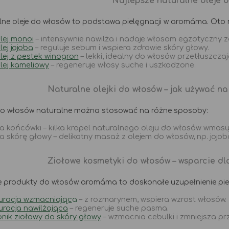
Najlepsze naturalne oleje 
ne oleje do włosów to podstawa pielęgnacji w aromáma. Oto 
lej monoi
– intensywnie nawilża i nadaje włosom egzotyczny 
lej jojoba
– reguluje sebum i wspiera zdrowie skóry głowy.
lej z pestek winogron
– lekki, idealny do włosów przetłuszczaj
lej kameliowy
– regeneruje włosy suche i uszkodzone.
Naturalne olejki do włosów – jak używać na
 do włosów naturalne można stosować na różne sposoby:
a końcówki – kilka kropel naturalnego oleju do włosów wmasu
a skórę głowy – delikatny masaż z olejem do włosów, np. jojoba
Ziołowe kosmetyki do włosów – wsparcie dl
e produkty do włosów aromáma to doskonałe uzupełnienie piel
uracja wzmacniając
a
– z rozmarynem, wspiera wzrost włosów.
uracja nawilżająca
– regeneruje suche pasma.
onik ziołowy do skóry głowy
– wzmacnia cebulki i zmniejsza pr