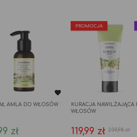
PROMOCJA
AŁ AMLA DO WŁOSÓW
KURACJA NAWILŻAJĄCA
WŁOSÓW
na
Cena
Cena
99 zł
119,99 zł
239,98 zł