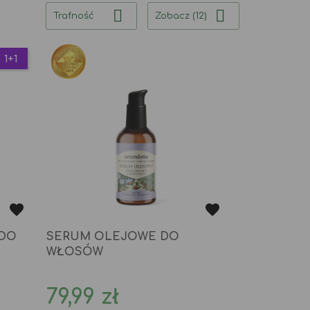


Trafność
Zobacz (12)
1+1
 DO
SERUM OLEJOWE DO
WŁOSÓW
Cena
79,99 zł