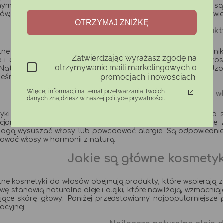
ymi substancjami. Nasze kosmetyki do pielęgnacji włosów są
w, co czyni je idealnym wyborem dla tych, którzy cenią zdrowie
OTRZYMAJ ZNIŻKĘ
Jak działają naturalne produk
lne produkty do włosów działają dzięki aktywnym składnikom
Zatwierdzając wyrażasz zgodę na
i ekstrakty ziołowe. Nawilżają, wzmacniają i regenerują włosy
otrzymywanie maili marketingowych o
 Naturalna pielęgnacja włosów pomaga odbudować uszkodzone
promocjach i nowościach.
eśnie minimalizując ryzyko podrażnień.
Więcej informacji na temat przetwarzania Twoich
Dlaczego naturalne produkty do w
danych znajdziesz w naszej polityce prywatności.
yki do włosów o naturalnym składzie są łagodniejsze dla s
cjonalnych produktów, naturalne kosmetyki do włosów nie z
ogą wysuszać włosy lub powodować alergie. Są odpowiednie d
ować włosy w harmonii z naturą.
Jakie są główne kosmety
ne kosmetyki do włosów obejmują produkty, które wspierają zd
ę stanowią naturalne oleje i olejki, które nawilżają, wzmacnia
jące skórę głowy. Poniżej przedstawiamy najpopularniejsze 
acyjnej.