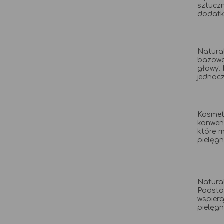
sztuczn
dodatkó
Natura
bazowe 
głowy.
jednocz
Kosmet
konwen
które m
pielęgn
Natural
Podstaw
wspiera
pielęgn