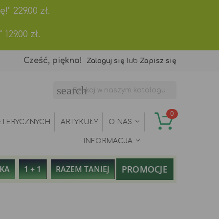
ę!”
229.00
zł.
”
129.00
zł.
Cześć, piękna!
Zaloguj się
lub
Zapisz się
search
0
ETERYCZNYCH
ARTYKUŁY
O NAS
INFORMACJA
PROMOCJE
AKA
1 + 1
RAZEM TANIEJ