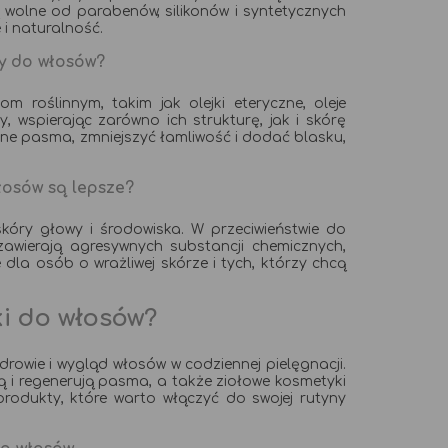
 wolne od parabenów, silikonów i syntetycznych
 i naturalność.
ty do włosów?
 roślinnym, takim jak olejki eteryczne, oleje
, wspierając zarówno ich strukturę, jak i skórę
 pasma, zmniejszyć łamliwość i dodać blasku,
łosów są lepsze?
kóry głowy i środowiska. W przeciwieństwie do
awierają agresywnych substancji chemicznych,
la osób o wrażliwej skórze i tych, którzy chcą
ki do włosów?
rowie i wygląd włosów w codziennej pielęgnacji.
ją i regenerują pasma, a także ziołowe kosmetyki
produkty, które warto włączyć do swojej rutyny