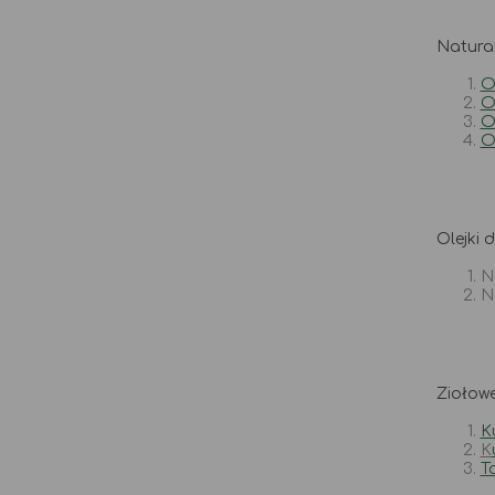
Natural
O
O
O
O
Olejki
N
N
Ziołow
K
K
T