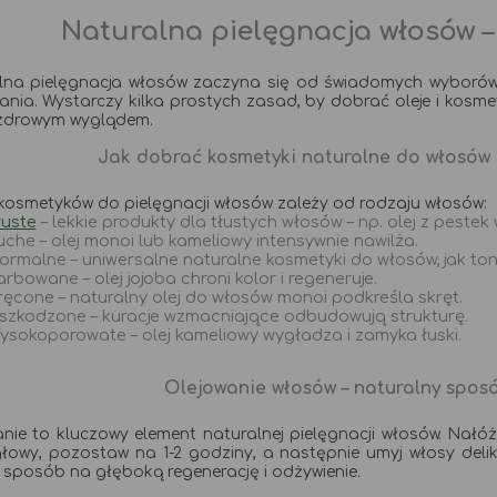
Naturalna pielęgnacja włosów 
lna pielęgnacja włosów zaczyna się od świadomych wyborów –
nia. Wystarczy kilka prostych zasad, by dobrać oleje i kosmet
 zdrowym wyglądem.
Jak dobrać kosmetyki naturalne do włosów
kosmetyków do pielęgnacji włosów zależy od rodzaju włosów:
łuste
– lekkie produkty dla tłustych włosów – np. olej z pestek
uche – olej monoi lub kameliowy intensywnie nawilża.
ormalne – uniwersalne naturalne kosmetyki do włosów, jak ton
arbowane – olej jojoba chroni kolor i regeneruje.
ręcone – naturalny olej do włosów monoi podkreśla skręt.
szkodzone – kuracje wzmacniające odbudowują strukturę.
ysokoporowate – olej kameliowy wygładza i zamyka łuski.
Olejowanie włosów – naturalny spos
nie to kluczowy element naturalnej pielęgnacji włosów. Nałó
głowy, pozostaw na 1-2 godziny, a następnie umyj włosy de
 sposób na głęboką regenerację i odżywienie.