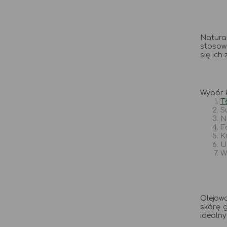
Natura
stosowa
się ich
Wybór 
T
S
N
F
K
U
W
Olejowa
skórę 
idealny