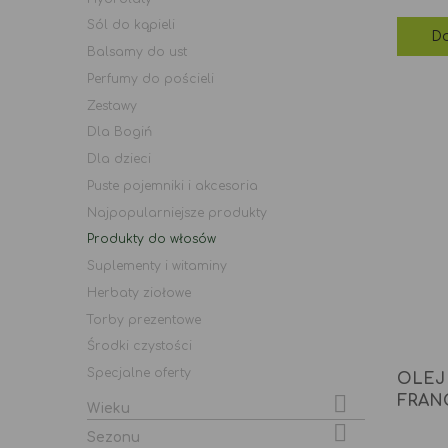
Sól do kąpieli
Do
Balsamy do ust
Perfumy do pościeli
Zestawy
Dla Bogiń
Dla dzieci
Puste pojemniki i akcesoria
Najpopularniejsze produkty
Produkty do włosów
Suplementy i witaminy
Herbaty ziołowe
Torby prezentowe
Środki czystości
Specjalne oferty
OLEJ

FRAN
Wieku

Sezonu