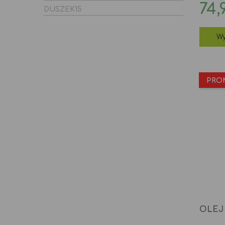
Ce
74,
DUSZEK15
Wy
PRO
OLEJ