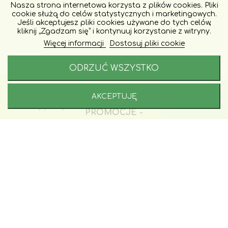
Nasza strona internetowa korzysta z plików cookies. Pliki
cookie służą do celów statystycznych i marketingowych.
Jeśli akceptujesz pliki cookies używane do tych celów,
kliknij „Zgadzam się” i kontynuuj korzystanie z witryny.
Więcej informacji
Dostosuj pliki cookie
ODRZUĆ WSZYSTKO
AKCEPTUJĘ
Porady i zamówienia:
+48 577 246 228
PRZYDATNE PORADY, WYDARZENIA ORAZ
Godziny pracy naszej infoliii: 9 - 17
PROMOCJE -
prosto na Twój e-mail lub telefon!
Wpisz swoje dane i zapisz się do newslettera