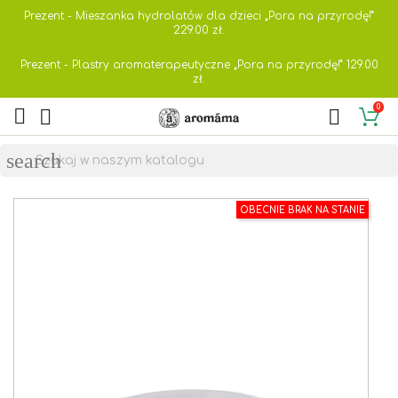
Prezent - Mieszanka hydrolatów dla dzieci „Pora na przyrodę!”
229.00
zł.
Prezent - Plastry aromaterapeutyczne „Pora na przyrodę!”
129.00
zł.
0



search
OBECNIE BRAK NA STANIE