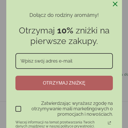
Rozmiar: 200 × 200 × 95 mm
Dołącz do rodziny aromámy!
24,99 zł
Otrzymaj
10%
zniżki na
pierwsze zakupy.
Ilość
Dodaj do koszyka
Ocena:
Bądź pierwszym, który napisze komentarz
Bezpieczna produkcja
Darmowa do
OTRZYMAJ ZNIŻKĘ
Zatwierdzając wyrażasz zgodę na
otrzymywanie maili marketingowych o
promocjach i nowościach.
Więcej informacji na temat przetwarzania Twoich
danych znajdziesz w naszej polityce prywatności.