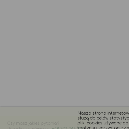
Nasza strona internetowa
służą do celów statystyc
pliki cookies używane do t
Czy masz jakieś pytania?
kontynuuj korzystanie z w
Porady i zamówienia:
+48 577 246 228