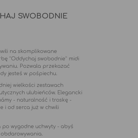
HAJ SWOBODNIE
hwili na skomplikowane
rbę “Oddychaj swobodnie” midi
ywaniu. Pozwala przekazać
gdy jesteś w pośpiechu.
dniej wielkości zestawach
utycznych ulubieńców. Elegancki
ámy - naturalność i troskę -
 i od serca już w chwili
a po wygodne uchwyty - abyś
i obdarowywania.