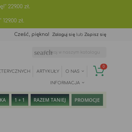
ę!”
229.00
zł.
”
129.00
zł.
Cześć, piękna!
Zaloguj się
lub
Zapisz się
search
0
ETERYCZNYCH
ARTYKUŁY
O NAS
INFORMACJA
PROMOCJE
AKA
1 + 1
RAZEM TANIEJ