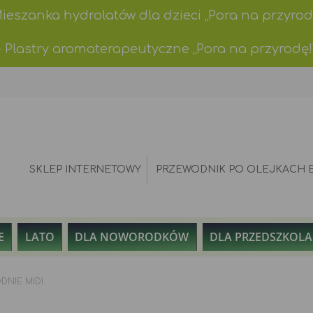
Mieszanka hydrolatów dla dzieci „Pora na przyrod
- Plastry aromaterapeutyczne „Pora na przyrodę!
SKLEP INTERNETOWY
PRZEWODNIK PO OLEJKACH 
E
LATO
DLA NOWORODKÓW
DLA PRZEDSZKOL
DNIE MIDI