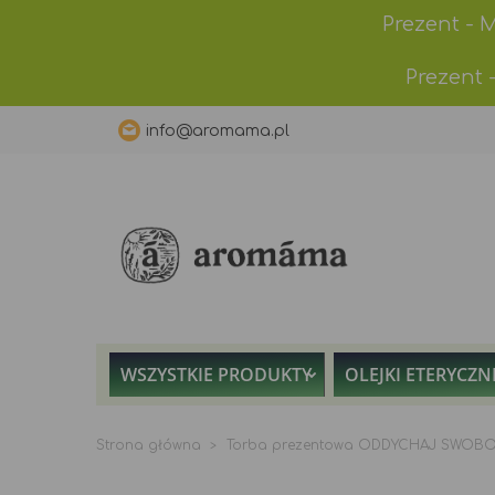
Prezent - 
Prezent 
info@aromama.pl
WSZYSTKIE PRODUKTY
OLEJKI ETERYCZN
Strona główna
Torba prezentowa ODDYCHAJ SWOBO