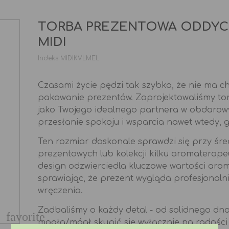
TORBA PREZENTOWA ODDYC
MIDI
Indeks
MIDIKVLMEL
Czasami życie pędzi tak szybko, że nie ma c
pakowanie prezentów. Zaprojektowaliśmy to
jako Twojego idealnego partnera w obdarow
przesłanie spokoju i wsparcia nawet wtedy, 
Ten rozmiar doskonale sprawdzi się przy śre
prezentowych lub kolekcji kilku aromaterape
design odzwierciedla kluczowe wartości arom
sprawiając, że prezent wygląda profesjonalnie
wręczenia.
Zadbaliśmy o każdy detal - od solidnego dn
favorite
mogła/mógł skupić się wyłącznie na radośc