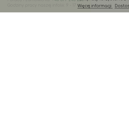
Godziny pracy naszej infoliii: 9 - 17
Więcej informacji
Dostosu