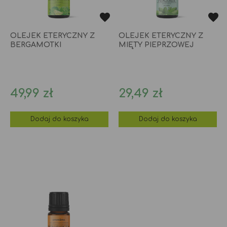
OLEJEK ETERYCZNY Z
OLEJEK ETERYCZNY Z
BERGAMOTKI
MIĘTY PIEPRZOWEJ
Cena
Cena
49,99 zł
29,49 zł
Dodaj do koszyka
Dodaj do koszyka