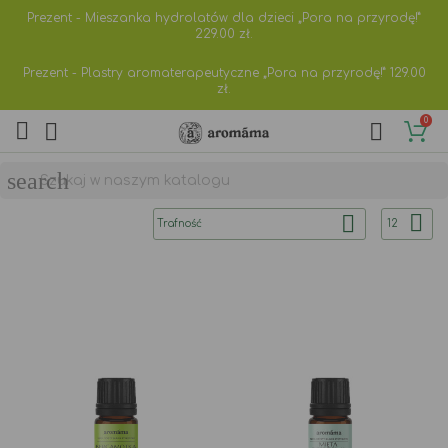
Prezent - Mieszanka hydrolatów dla dzieci „Pora na przyrodę!”
229.00
zł.
Prezent - Plastry aromaterapeutyczne „Pora na przyrodę!”
129.00
zł.
0



search


Trafność
12