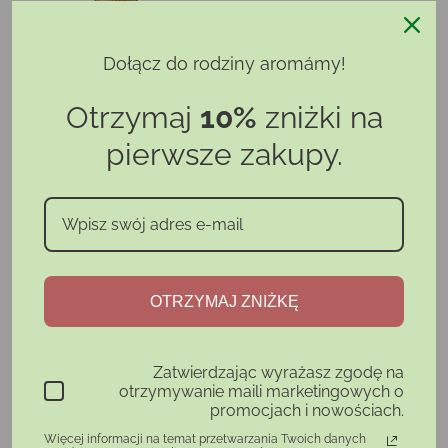
Dołącz do rodziny aromámy!
OLEJEK ETERYCZNY ZE
SŁODKIEJ POMARAŃCZY
Otrzymaj
10%
zniżki na
pierwsze zakupy.
Cena
25,49 zł
Dodaj do koszyka
OTRZYMAJ ZNIŻKĘ
KIEPSKI APETYT
Zatwierdzając wyrażasz zgodę na
otrzymywanie maili marketingowych o
promocjach i nowościach.
Więcej informacji na temat przetwarzania Twoich danych