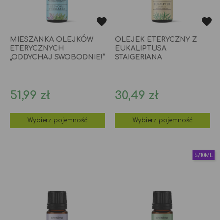
MIESZANKA OLEJKÓW
OLEJEK ETERYCZNY Z
ETERYCZNYCH
EUKALIPTUSA
„ODDYCHAJ SWOBODNIE!”
STAIGERIANA
Cena
Cena
51,99 zł
30,49 zł
Wybierz pojemność
Wybierz pojemność
5/10ML