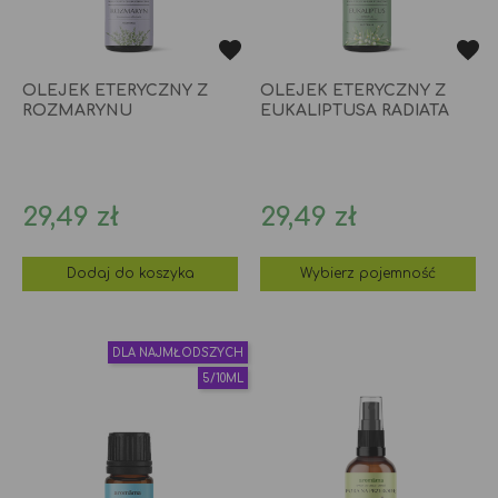
OLEJEK ETERYCZNY Z
OLEJEK ETERYCZNY Z
ROZMARYNU
EUKALIPTUSA RADIATA
Cena
Cena
29,49 zł
29,49 zł
Dodaj do koszyka
Wybierz pojemność
DLA NAJMŁODSZYCH
5/10ML