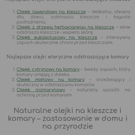
Olejek lawendowy na kleszcze
– delikatny, idealny
dla dzieci, odstrasza kleszcze i łagodzi
podrażnienia.
Olejek z drzewa herbacianego na kleszcze
– silnie
odstrasza kleszcze i wspiera skórę.
Olejek eukaliptusowy na kleszcze
– intensywny
zapach skutecznie chroni przed kleszczami.
Najlepsze olejki eteryczne odstraszające komary
Olejek cytrynowy na komary
– świeży zapach, który
komary omijają z daleka.
Olejek miętowy na komary
– orzeźwiający i
skuteczny w odstraszaniu komarów.
Olejek rozmarynowy
– naturalny sposób na
ochronę przed komarami.
Naturalne olejki na kleszcze i
komary – zastosowanie w domu i
na przyrodzie