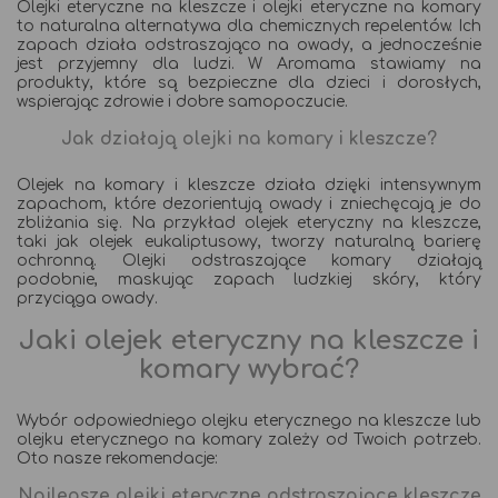
Olejki eteryczne na kleszcze i olejki eteryczne na komary
to naturalna alternatywa dla chemicznych repelentów. Ich
zapach działa odstraszająco na owady, a jednocześnie
jest przyjemny dla ludzi. W Aromama stawiamy na
produkty, które są bezpieczne dla dzieci i dorosłych,
wspierając zdrowie i dobre samopoczucie.
Jak działają olejki na komary i kleszcze?
Olejek na komary i kleszcze działa dzięki intensywnym
zapachom, które dezorientują owady i zniechęcają je do
zbliżania się. Na przykład olejek eteryczny na kleszcze,
taki jak olejek eukaliptusowy, tworzy naturalną barierę
ochronną. Olejki odstraszające komary działają
podobnie, maskując zapach ludzkiej skóry, który
przyciąga owady.
Jaki olejek eteryczny na kleszcze i
komary wybrać?
Wybór odpowiedniego olejku eterycznego na kleszcze lub
olejku eterycznego na komary zależy od Twoich potrzeb.
Oto nasze rekomendacje:
Najlepsze olejki eteryczne odstraszające kleszcze