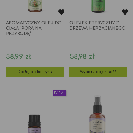
AROMATYCZNY OLEJ DO
OLEJEK ETERYCZNY Z
CIAŁA “PORA NA
DRZEWA HERBACIANEGO
PRZYRODĘ”
Cena
Cena
38,99 zł
58,98 zł
Dodaj do koszyka
Wybierz pojemność
5/10ML