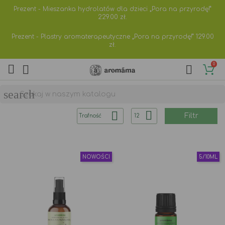
Prezent - Mieszanka hydrolatów dla dzieci „Pora na przyrodę!”
229.00
zł.
Prezent - Plastry aromaterapeutyczne „Pora na przyrodę!”
129.00
zł.
0



search


Filtr
Trafność
12
NOWOŚCI
5/10ML