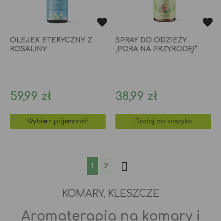
OLEJEK ETERYCZNY Z
SPRAY DO ODZIEŻY
ROSALINY
„PORA NA PRZYRODĘ!”
Cena
Cena
59,99 zł
38,99 zł
Wybierz pojemność
Dodaj do koszyka

1
2
KOMARY, KLESZCZE
Aromaterapia na komary i