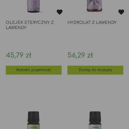
OLEJEK ETERYCZNY Z
HYDROLAT Z LAWENDY
LAWENDY
Cena
Cena
45,79 zł
56,29 zł
Wybierz pojemność
Dodaj do koszyka