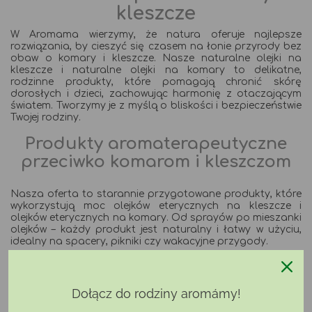
kleszcze
W Aromama wierzymy, że natura oferuje najlepsze
rozwiązania, by cieszyć się czasem na łonie przyrody bez
obaw o komary i kleszcze. Nasze naturalne olejki na
kleszcze i naturalne olejki na komary to delikatne,
rodzinne produkty, które pomagają chronić skórę
dorosłych i dzieci, zachowując harmonię z otaczającym
światem. Tworzymy je z myślą o bliskości i bezpieczeństwie
Twojej rodziny.
Produkty aromaterapeutyczne
przeciwko komarom i kleszczom
Nasza oferta to starannie przygotowane produkty, które
wykorzystują moc olejków eterycznych na kleszcze i
olejków eterycznych na komary. Od sprayów po mieszanki
olejków – każdy produkt jest naturalny i łatwy w użyciu,
idealny na spacery, pikniki czy wakacyjne przygody.
Naturalne olejki na kleszcze i komary
Dołącz do rodziny aromámy!
Naturalne olejki na kleszcze i naturalne olejki na komary
to serce naszej oferty. Polecamy
mieszankę olejków na