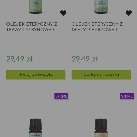
OLEJEK ETERYCZNY Z
OLEJEK ETERYCZNY Z
TRAWY CYTRYNOWEJ
MIĘTY PIEPRZOWEJ
Cena
Cena
29,49 zł
29,49 zł
Dodaj do koszyka
Dodaj do koszyka
5/10ML
5/10ML