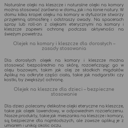
Naturalne olejki na kleszcze i naturalne olejki na komary
można stosować zarówno w domu, jak i na łonie natury. W
domu kilka kropel olejku na komary w dyfuzorze stworzy
przyjemną atmosferę i odstraszy owady. Na spacerach
spray lub roll-on z olejkami eterycznymi na komary i
kleszcze zapewni ochronę podczas aktywności na
świeżym powietrzu.
Olejek na komary i kleszcze dla dorosłych –
zasady stosowania
Dla dorosłych olejek na komary i kleszcze można
stosować bezpośrednio na skórę, rozcieńczając go w
oleju bazowym, takim jak olej ze słodkich migdałów.
Aplikuj na odkryte części ciała, takie jak nadgarstki czy
kostki, by zwiększyć ochronę.
Olejek na kleszcze dla dzieci – bezpieczne
stosowanie
Dla dzieci polecamy delikatne olejki eteryczne na kleszcze,
takie jak olejek lawendowy, w odpowiednim rozcieńczeniu.
Nasze produkty, takie jak mieszanka na kleszcze i komary,
są bezpieczne dla najmłodszych, ale zawsze aplikuj je z
umiarem i unikaj okolic oczu.