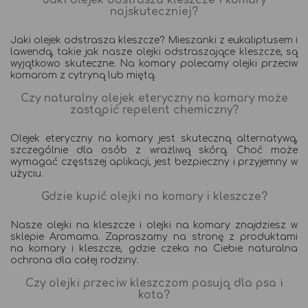
Jaki olejek odstrasza kleszcze i komary
najskuteczniej?
Jaki olejek odstrasza kleszcze? Mieszanki z eukaliptusem i
lawendą, takie jak nasze olejki odstraszające kleszcze, są
wyjątkowo skuteczne. Na komary polecamy olejki przeciw
komarom z cytryną lub miętą.
Czy naturalny olejek eteryczny na komary może
zastąpić repelent chemiczny?
Olejek eteryczny na komary jest skuteczną alternatywą,
szczególnie dla osób z wrażliwą skórą. Choć może
wymagać częstszej aplikacji, jest bezpieczny i przyjemny w
użyciu.
Gdzie kupić olejki na komary i kleszcze?
Nasze olejki na kleszcze i olejki na komary znajdziesz w
sklepie Aromama. Zapraszamy na stronę z produktami
na komary i kleszcze, gdzie czeka na Ciebie naturalna
ochrona dla całej rodziny.
Czy olejki przeciw kleszczom pasują dla psa i
kota?