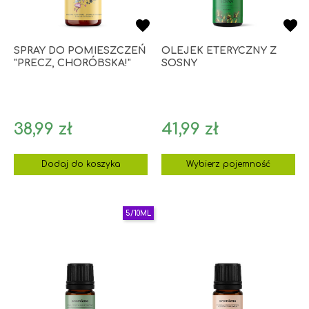
SPRAY DO POMIESZCZEŃ
OLEJEK ETERYCZNY Z
"PRECZ, CHORÓBSKA!"
SOSNY
Cena
Cena
38,99 zł
41,99 zł
Dodaj do koszyka
Wybierz pojemność
5/10ML