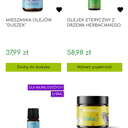
MIESZANKA OLEJÓW
OLEJEK ETERYCZNY Z
"DUSZEK"
DRZEWA HERBACIANEGO
Cena
Cena
37,99 zł
58,98 zł
Dodaj do koszyka
Wybierz pojemność
DLA NAJMŁODSZYCH
5/10ML