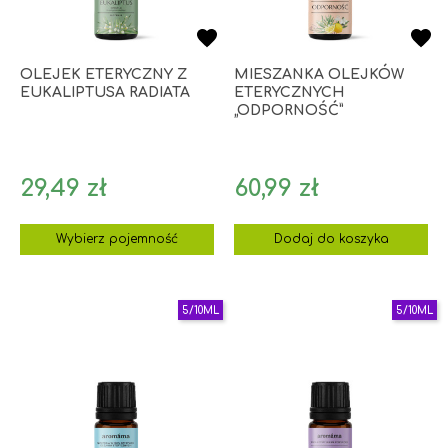
OLEJEK ETERYCZNY Z
MIESZANKA OLEJKÓW
EUKALIPTUSA RADIATA
ETERYCZNYCH
„ODPORNOŚĆ”
Cena
Cena
29,49 zł
60,99 zł
Wybierz pojemność
Dodaj do koszyka
5/10ML
5/10ML