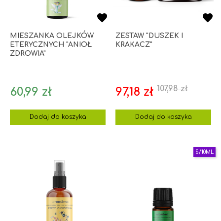
MIESZANKA OLEJKÓW
ZESTAW "DUSZEK I
ETERYCZNYCH "ANIOŁ
KRAKACZ"
ZDROWIA"
107,98 zł
Cena
Cena
Cena
60,99 zł
97,18 zł
podstawo
Dodaj do koszyka
Dodaj do koszyka
5/10ML