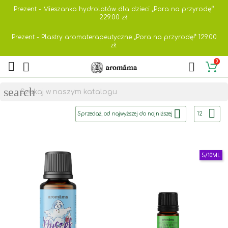
Prezent - Mieszanka hydrolatów dla dzieci „Pora na przyrodę!”
229.00
zł.
Prezent - Plastry aromaterapeutyczne „Pora na przyrodę!”
129.00
zł.
0



search


Sprzedaż, od najwyższej do najniższej
12
5/10ML