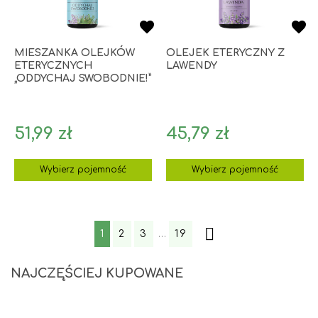
MIESZANKA OLEJKÓW
OLEJEK ETERYCZNY Z
ETERYCZNYCH
LAWENDY
„ODDYCHAJ SWOBODNIE!”
Cena
Cena
51,99 zł
45,79 zł
Wybierz pojemność
Wybierz pojemność

1
2
3
…
19
NAJCZĘŚCIEJ KUPOWANE