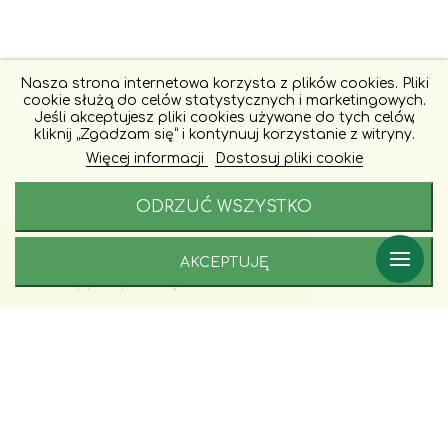
Nasza strona internetowa korzysta z plików cookies. Pliki
cookie służą do celów statystycznych i marketingowych.
Jeśli akceptujesz pliki cookies używane do tych celów,
kliknij „Zgadzam się” i kontynuuj korzystanie z witryny.
Więcej informacji
Dostosuj pliki cookie
ODRZUĆ WSZYSTKO
AKCEPTUJĘ
Porady i zamówienia:
+48 577 246 228
Godziny pracy naszej infoliii: 9 - 17
PRZYDATNE PORADY, WYDARZENIA ORAZ
PROMOCJE -