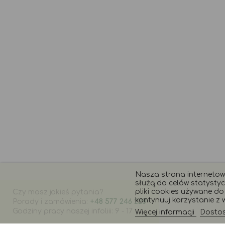
Nasza strona internetowa
służą do celów statystyc
pliki cookies używane do t
Czy masz jakieś pytania?
kontynuuj korzystanie z w
Porady i zamówienia:
+48 577 246 228
Godziny pracy naszej infoliii: 9 - 17
Więcej informacji
Dostosu