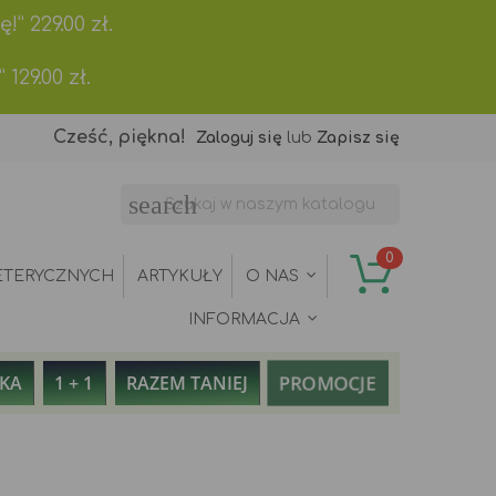
ę!”
229.00
zł.
”
129.00
zł.
Cześć, piękna!
Zaloguj się
lub
Zapisz się
search
0
ETERYCZNYCH
ARTYKUŁY
O NAS
INFORMACJA
PROMOCJE
AKA
1 + 1
RAZEM TANIEJ