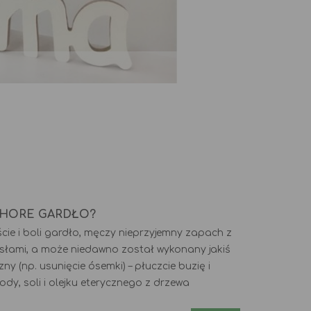
Jak wybrać dyfuzor do
Suche powietrze w do
olejków eterycznych?
jego konsekwencje
Więcej
Wi
CHORE GARDŁO?
liście i boli gardło, męczy nieprzyjemny zapach z
ąsłami, a może niedawno został wykonany jakiś
y (np. usunięcie ósemki) – płuczcie buzię i
dy, soli i olejku eterycznego z drzewa