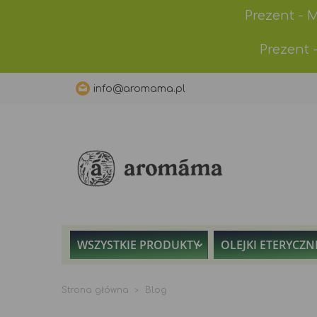
Prezent - 
Prezent 
info@aromama.pl
WSZYSTKIE PRODUKTY
OLEJKI ETERYCZN
Strona główna
Blog