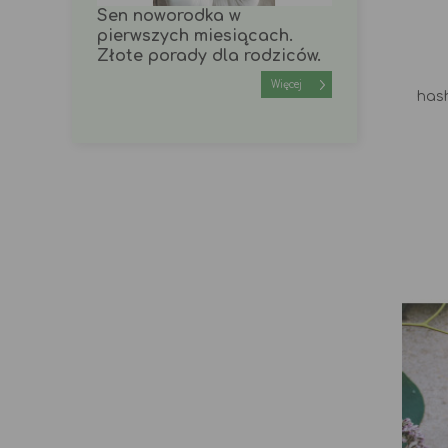
domu i
Sen noworodka w
Czym lecz
pierwszych miesiącach.
Złote porady dla rodziców.
Więcej
Więcej
has