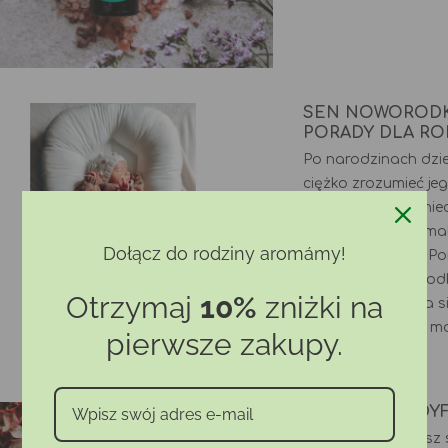
SEN NOWORODKA
PORADY DLA RO
Po narodzinach dzie
ciężko zrozumieć je
doświadczeń. Koniec 
to całkowicie norma
Dołącz do rodziny aromámy!
doświadczeniem. Po
zapytań o noworodki 
Otrzymaj
10%
zniżki na
się do podzielenia 
punktu widzenia i moj
pierwsze zakupy.
JAK WYBRAĆ D
Dopiero zaczynasz s