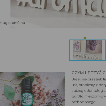
yć chore gardło?
Kaszel i jak z nim walczyć
Więcej
Więcej
htag aromáma
CZYM LECZYĆ 
Jeżeli się przeziębi
ust, problemy z dzi
zabieg odontologiczn
gardło mieszanką wo
herbacianego!