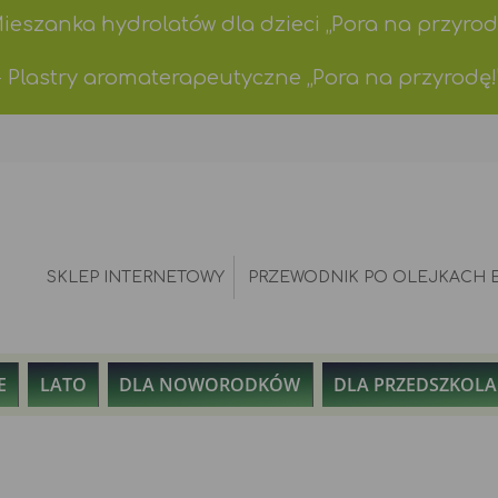
Mieszanka hydrolatów dla dzieci „Pora na przyrod
- Plastry aromaterapeutyczne „Pora na przyrodę!
SKLEP INTERNETOWY
PRZEWODNIK PO OLEJKACH 
E
LATO
DLA NOWORODKÓW
DLA PRZEDSZKOL