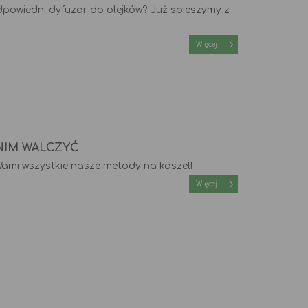
dpowiedni dyfuzor do olejków? Już spieszymy z
Więcej
 NIM WALCZYĆ
mi wszystkie nasze metody na kaszel!
Więcej