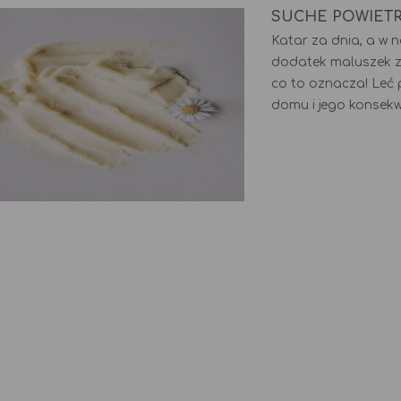
SUCHE POWIET
Katar za dnia, a w 
dodatek maluszek z
co to oznacza! Leć 
domu i jego konsek