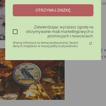
dobrać dla siebie o
pomocą!
OTRZYMAJ ZNIŻKĘ
Zatwierdzając wyrażasz zgodę na
otrzymywanie maili marketingowych o
promocjach i nowościach.
Więcej informacji na temat przetwarzania Twoich
danych znajdziesz w naszej polityce prywatności.
KASZEL I JAK Z
Odkrywamy przed Wa