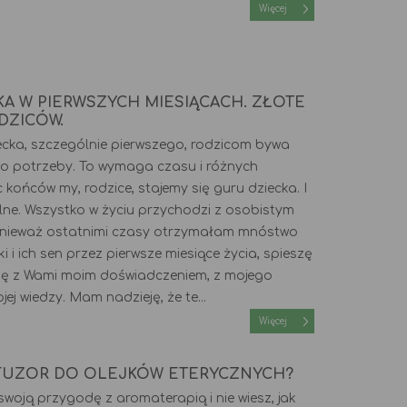
Więcej
 W PIERWSZYCH MIESIĄCACH. ZŁOTE
DZICÓW.
cka, szczególnie pierwszego, rodzicom bywa
go potrzeby. To wymaga czasu i różnych
końców my, rodzice, stajemy się guru dziecka. I
lne. Wszystko w życiu przychodzi z osobistym
nieważ ostatnimi czasy otrzymałam mnóstwo
i ich sen przez pierwsze miesiące życia, spieszę
się z Wami moim doświadczeniem, z mojego
ej wiedzy. Mam nadzieję, że te...
Więcej
YFUZOR DO OLEJKÓW ETERYCZNYCH?
woją przygodę z aromaterapią i nie wiesz, jak