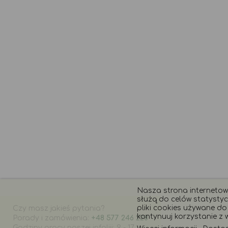
Nasza strona internetowa
służą do celów statystyc
pliki cookies używane do t
Czy masz jakieś pytania?
kontynuuj korzystanie z w
Porady i zamówienia:
+48 577 246 228
Godziny pracy naszej infoliii: 9 - 17