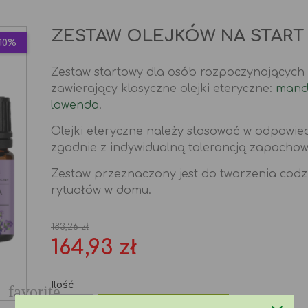
ZESTAW OLEJKÓW NA START 
10%
Zestaw startowy dla osób rozpoczynających
zawierający klasyczne olejki eteryczne:
mand
lawenda
.
Olejki eteryczne należy stosować w odpowie
zgodnie z indywidualną tolerancją zapachową
Zestaw przeznaczony jest do tworzenia cod
rytuałów w domu.
183,26 zł
164,93 zł
Ilość
favorite
Dodaj do koszyka