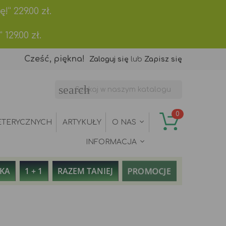
ę!”
229.00
zł.
”
129.00
zł.
Cześć, piękna!
Zaloguj się
lub
Zapisz się
search
0
ETERYCZNYCH
ARTYKUŁY
O NAS
INFORMACJA
PROMOCJE
AKA
1 + 1
RAZEM TANIEJ