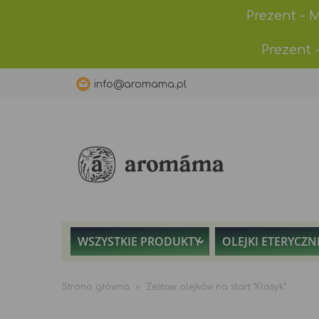
Prezent - 
Prezent 
info@aromama.pl
WSZYSTKIE PRODUKTY
OLEJKI ETERYCZN
Strona główna
Zestaw olejków na start "Klasyk"