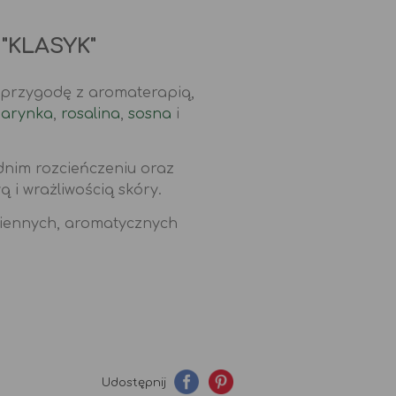
"KLASYK"
 przygodę z aromaterapią,
arynka
,
rosalina
,
sosna
i
dnim rozcieńczeniu oraz
 i wrażliwością skóry.
ziennych, aromatycznych
Udostępnij