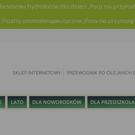
Mieszanka hydrolatów dla dzieci „Pora na przyrod
- Plastry aromaterapeutyczne „Pora na przyrodę!
SKLEP INTERNETOWY
PRZEWODNIK PO OLEJKACH 
E
LATO
DLA NOWORODKÓW
DLA PRZEDSZKOL