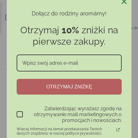
Dołącz do rodziny aromámy!

Ocena:
Bądź pierwszym, który napisze komentarz
Otrzymaj
10%
zniżki na
Bezpieczna produkcja
Darmowa do
pierwsze zakupy.
OTRZYMAJ ZNIŻKĘ
Zatwierdzając wyrażasz zgodę na
otrzymywanie maili marketingowych o
promocjach i nowościach.
Więcej informacji na temat przetwarzania Twoich
danych znajdziesz w naszej polityce prywatności.