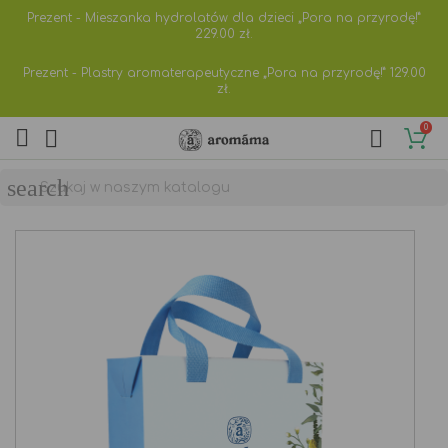
Prezent - Mieszanka hydrolatów dla dzieci „Pora na przyrodę!”
229.00
zł.
Prezent - Plastry aromaterapeutyczne „Pora na przyrodę!”
129.00
zł.
0



search