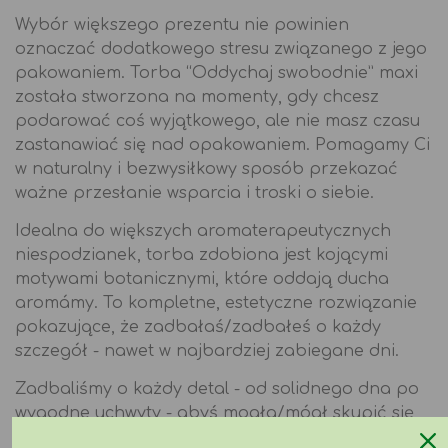
Wybór większego prezentu nie powinien
oznaczać dodatkowego stresu związanego z jego
pakowaniem. Torba “Oddychaj swobodnie” maxi
została stworzona na momenty, gdy chcesz
podarować coś wyjątkowego, ale nie masz czasu
zastanawiać się nad opakowaniem. Pomagamy Ci
w naturalny i bezwysiłkowy sposób przekazać
ważne przesłanie wsparcia i troski o siebie.
Idealna do większych aromaterapeutycznych
niespodzianek, torba zdobiona jest kojącymi
motywami botanicznymi, które oddają ducha
aromámy. To kompletne, estetyczne rozwiązanie
pokazujące, że zadbałaś/zadbałeś o każdy
szczegół - nawet w najbardziej zabiegane dni.
Zadbaliśmy o każdy detal - od solidnego dna po
wygodne uchwyty - abyś mogła/mógł skupić się
wyłącznie na radości obdarowywania.