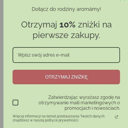
Rozmiar: 240 × 270 × 95 mm
Dołącz do rodziny aromámy!
Otrzymaj
10%
zniżki na
29,99 zł
pierwsze zakupy.
Ilość
Dodaj do koszyka
Udostępnij
OTRZYMAJ ZNIŻKĘ
Ocena:
Bądź pierwszym, który napisze komentarz
Bezpieczna produkcja
Zatwierdzając wyrażasz zgodę na
otrzymywanie maili marketingowych o
Darmowa dostawa*
promocjach i nowościach.
Konsultacje
Więcej informacji na temat przetwarzania Twoich danych
znajdziesz w naszej polityce prywatności.