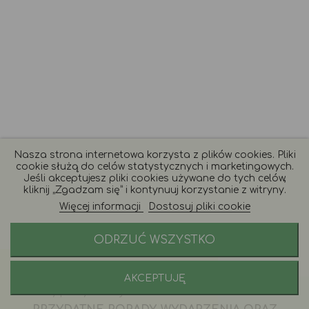
Nasza strona internetowa korzysta z plików cookies. Pliki
cookie służą do celów statystycznych i marketingowych.
Jeśli akceptujesz pliki cookies używane do tych celów,
kliknij „Zgadzam się” i kontynuuj korzystanie z witryny.
Więcej informacji
Dostosuj pliki cookie
ODRZUĆ WSZYSTKO
AKCEPTUJĘ
Porady i zamówienia:
+48 577 246 228
Godziny pracy naszej infoliii: 9 - 17