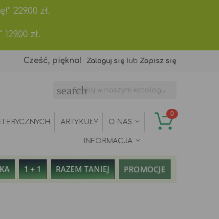
ę!”
229.00
zł.
”
129.00
zł.
Cześć, piękna!
Zaloguj się
lub
Zapisz się
search
0
ETERYCZNYCH
ARTYKUŁY
O NAS
INFORMACJA
PROMOCJE
AKA
1 + 1
RAZEM TANIEJ