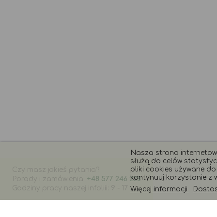
Nasza strona internetowa
służą do celów statystyc
pliki cookies używane do t
Czy masz jakieś pytania?
kontynuuj korzystanie z w
Porady i zamówienia:
+48 577 246 228
Godziny pracy naszej infoliii: 9 - 17
Więcej informacji
Dostosu