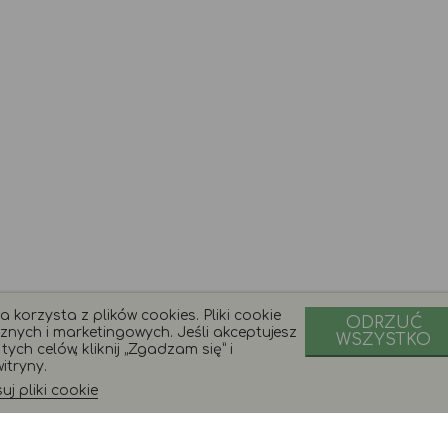
 korzysta z plików cookies. Pliki cookie
ODRZUĆ
znych i marketingowych. Jeśli akceptujesz
WSZYSTKO
ych celów, kliknij „Zgadzam się” i
itryny.
j pliki cookie