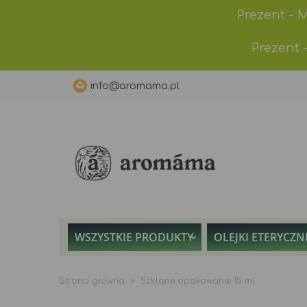
Prezent - 
Prezent 
info@aromama.pl
WSZYSTKIE PRODUKTY
OLEJKI ETERYCZN
Strona główna
Szklane opakowanie 15 ml