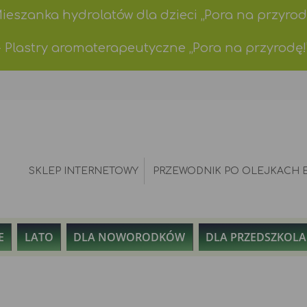
Mieszanka hydrolatów dla dzieci „Pora na przyrod
- Plastry aromaterapeutyczne „Pora na przyrodę!
SKLEP INTERNETOWY
PRZEWODNIK PO OLEJKACH 
E
LATO
DLA NOWORODKÓW
DLA PRZEDSZKOL