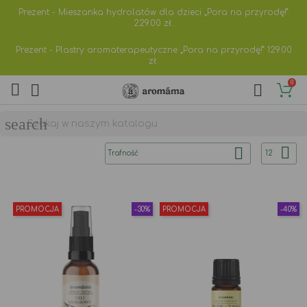
Prezent - Mieszanka hydrolatów dla dzieci „Pora na przyrodę!”
229.00
zł.
Prezent - Plastry aromaterapeutyczne „Pora na przyrodę!”
129.00
zł.
0



search


Trafność
12
PROMOCJA
-30%
PROMOCJA
-40%