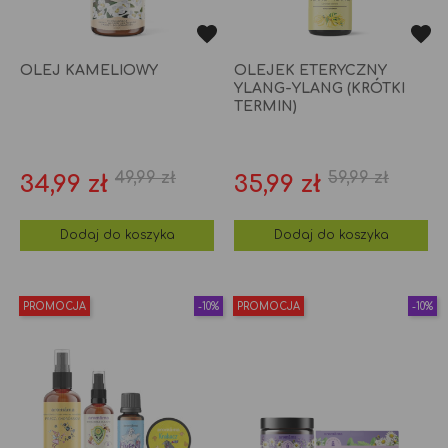
OLEJ KAMELIOWY
OLEJEK ETERYCZNY
YLANG-YLANG (KRÓTKI
TERMIN)
49,99 zł
59,99 zł
Cena
Cena
Cena
Cena
34,99 zł
35,99 zł
podstawowa
podstaw
Dodaj do koszyka
Dodaj do koszyka
PROMOCJA
-10%
PROMOCJA
-10%