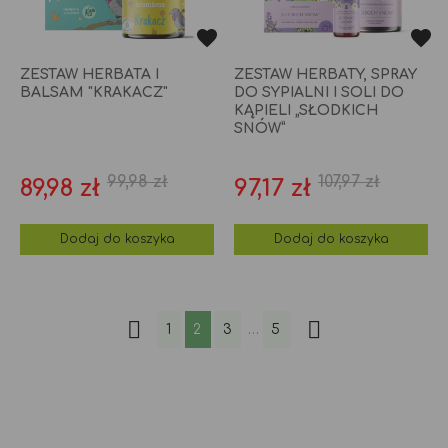
ZESTAW HERBATA I
ZESTAW HERBATY, SPRAY
BALSAM "KRAKACZ"
DO SYPIALNI I SOLI DO
KĄPIELI „SŁODKICH
SNÓW”
99,98 zł
107,97 zł
Cena
Cena
Cena
Cena
89,98 zł
97,17 zł
podstawowa
podstawo
Dodaj do koszyka
Dodaj do koszyka


1
2
3
…
5