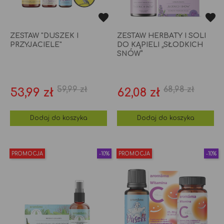
ZESTAW "DUSZEK I
ZESTAW HERBATY I SOLI
PRZYJACIELE"
DO KĄPIELI „SŁODKICH
SNÓW”
59,99 zł
68,98 zł
Cena
Cena
Cena
Cena
53,99 zł
62,08 zł
podstawowa
podstaw
Dodaj do koszyka
Dodaj do koszyka
PROMOCJA
-10%
PROMOCJA
-10%