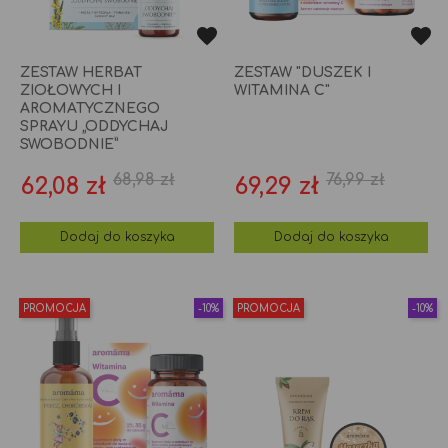
ZESTAW HERBAT
ZESTAW "DUSZEK I
ZIOŁOWYCH I
WITAMINA C"
AROMATYCZNEGO
SPRAYU „ODDYCHAJ
SWOBODNIE”
68,98 zł
76,99 zł
Cena
Cena
Cena
Cena
62,08 zł
69,29 zł
podstawowa
podstawo
Dodaj do koszyka
Dodaj do koszyka
PROMOCJA
-10%
PROMOCJA
-10%