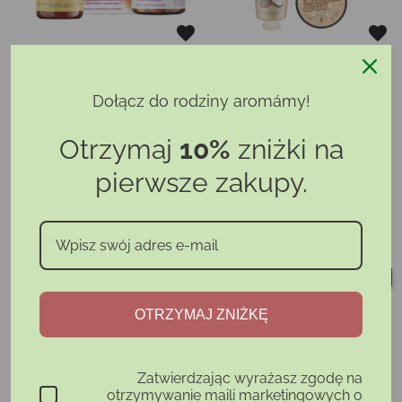
ZESTAW "CODZIENNA
ZESTAW DO RĄK I UST Z
ENERGIA"
KARMELIZOWANYMI
Dołącz do rodziny aromámy!
MIGDAŁAMI
Otrzymaj
10%
zniżki na
77,99 zł
94,98 zł
Cena
Cena
Cena
Cena
70,19 zł
85,48 zł
pierwsze zakupy.
podstawowa
podstaw
Dodaj do koszyka
Dodaj do koszyka
PROMOCJA
-10%
PROMOCJA
-10%
OTRZYMAJ ZNIŻKĘ
Zatwierdzając wyrażasz zgodę na
otrzymywanie maili marketingowych o