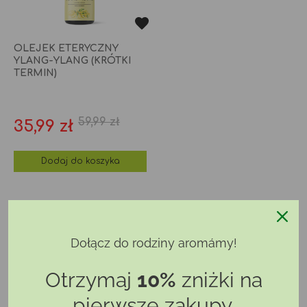
OLEJEK ETERYCZNY
YLANG-YLANG (KRÓTKI
TERMIN)
59,99 zł
Cena
Cena
35,99 zł
podstawowa
Dodaj do koszyka
WRAŻLIWE PIERSI
Dołącz do rodziny aromámy!
Otrzymaj
10%
zniżki na
pierwsze zakupy.