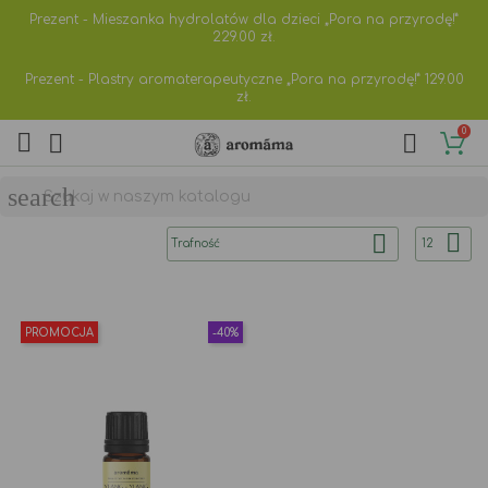
Prezent - Mieszanka hydrolatów dla dzieci „Pora na przyrodę!”
229.00
zł.
Prezent - Plastry aromaterapeutyczne „Pora na przyrodę!”
129.00
zł.
0



search


Trafność
12
PROMOCJA
-40%