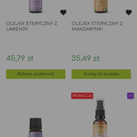
OLEJEK ETERYCZNY Z
OLEJEK ETERYCZNY Z
LAWENDY
MANDARYNKI
Cena
Cena
45,79 zł
35,49 zł
Wybierz pojemność
Dodaj do koszyka
PROMOCJA
1+1