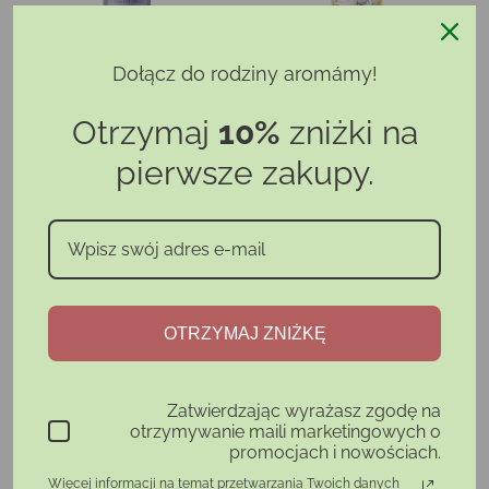
Dołącz do rodziny aromámy!
MIESZANKA OLEJKÓW
MIESZANKA OLEJÓW DO
ETERYCZNYCH
MASAŻU “SPOKOJNY
Otrzymaj
10%
zniżki na
"SŁODKICH SNÓW! "
BRZUSIO”
pierwsze zakupy.
85,98 zł
Cena
Cena
Cena
87,49 zł
42,99 zł
podstaw
Dodaj do koszyka
Dodaj do koszyka
OTRZYMAJ ZNIŻKĘ
KOLKI
Zatwierdzając wyrażasz zgodę na
otrzymywanie maili marketingowych o
promocjach i nowościach.
Więcej informacji na temat przetwarzania Twoich danych