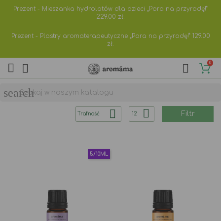
Prezent - Mieszanka hydrolatów dla dzieci „Pora na przyrodę!”
229.00
zł.
Prezent - Plastry aromaterapeutyczne „Pora na przyrodę!”
129.00
zł.
0



search


Filtr
Trafność
12
5/10ML