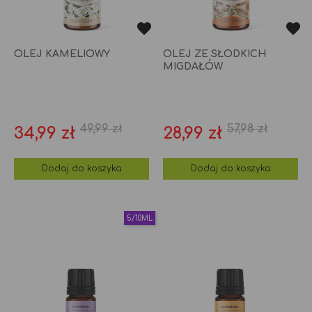
OLEJ KAMELIOWY
OLEJ ZE SŁODKICH
MIGDAŁÓW
49,99 zł
57,98 zł
Cena
Cena
Cena
Cena
34,99 zł
28,99 zł
podstawowa
podstawo
Dodaj do koszyka
Dodaj do koszyka
5/10ML