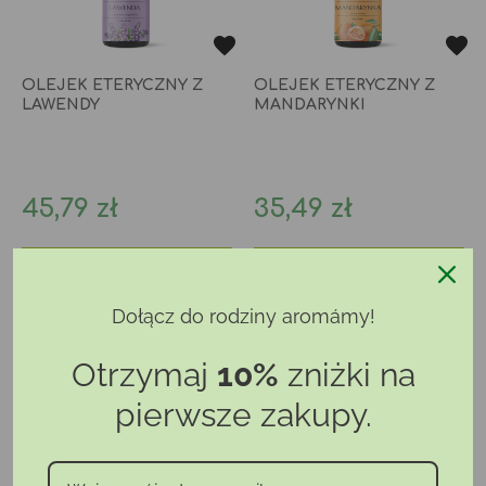
OLEJEK ETERYCZNY Z
OLEJEK ETERYCZNY Z
LAWENDY
MANDARYNKI
Cena
Cena
45,79 zł
35,49 zł
Wybierz pojemność
Dodaj do koszyka
Dołącz do rodziny aromámy!
PROMOCJA
1+1
Otrzymaj
10%
zniżki na
pierwsze zakupy.