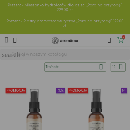
Prezent - Mieszanka hydrolatów dla dzieci „Pora na przyrodę!”
229.00
zł.
Prezent - Plastry aromaterapeutyczne „Pora na przyrodę!”
129.00
zł.
0



search


Trafność
12
PROMOCJA
-30%
PROMOCJA
1+1