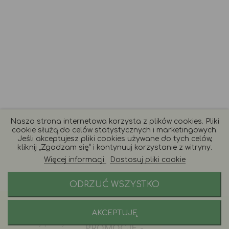
Nasza strona internetowa korzysta z plików cookies. Pliki
cookie służą do celów statystycznych i marketingowych.
Jeśli akceptujesz pliki cookies używane do tych celów,
kliknij „Zgadzam się” i kontynuuj korzystanie z witryny.
Więcej informacji
Dostosuj pliki cookie
ODRZUĆ WSZYSTKO
AKCEPTUJĘ
Porady i zamówienia:
+48 577 246 228
PRZYDATNE PORADY, WYDARZENIA ORAZ
Godziny pracy naszej infoliii: 9 - 17
PROMOCJE -