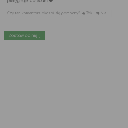
pielęgnuje, polecam ❤️
Czy ten komentarz okazał się pomocny?
Tak
Nie
Zostaw opinię :)