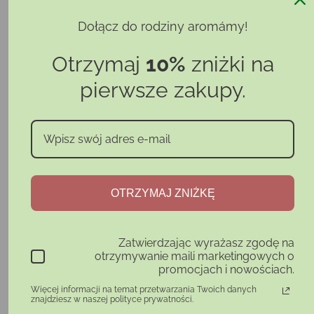
pielęgnacyjnej. Pianka ma lekką, delikatną
Dołącz do rodziny aromámy!
konsystencję, która przyjemnie rozprowadza się
na skórze podczas mycia.
Otrzymaj
10%
zniżki na
Produkt nie zawiera agresywnych środków
pierwsze zakupy.
myjących i jest przeznaczony do codziennego
oczyszczania skóry.
Sposób użycia:
Niewielką ilość pianki delikatnie wmasuj w
zwilżoną skórę twarzy, a następnie dokładnie
spłucz wodą. Stosuj do oczyszczania skóry
OTRZYMAJ ZNIŻKĘ
twarzy, szyi, dekoltu lub pleców według potrzeb.
Skład:
Zatwierdzając wyrażasz zgodę na
otrzymywanie maili marketingowych o
99% naturalnych składników
promocjach i nowościach.
Aqua, Rosa Damascena Flower Water*, Glycerin,
Więcej informacji na temat przetwarzania Twoich danych
znajdziesz w naszej polityce prywatności.
Caprylyl/Capryl Glucoside, Cocamidopropyl