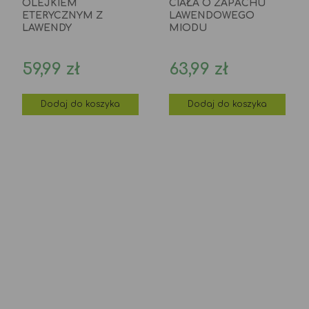
OLEJKIEM
CIAŁA O ZAPACHU
ETERYCZNYM Z
LAWENDOWEGO
LAWENDY
MIODU
Cena
Cena
59,99 zł
63,99 zł
Dodaj do koszyka
Dodaj do koszyka