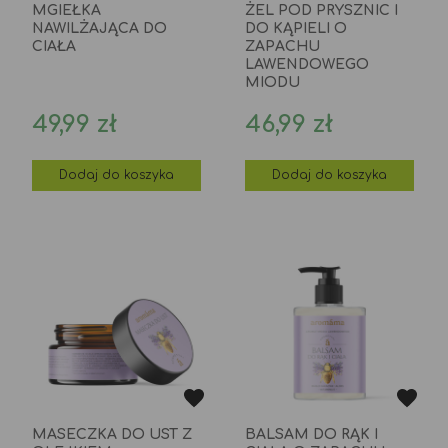
MGIEŁKA
ŻEL POD PRYSZNIC I
NAWILŻAJĄCA DO
DO KĄPIELI O
CIAŁA
ZAPACHU
LAWENDOWEGO
MIODU
Cena
Cena
49,99 zł
46,99 zł
Dodaj do koszyka
Dodaj do koszyka
MASECZKA DO UST Z
BALSAM DO RĄK I