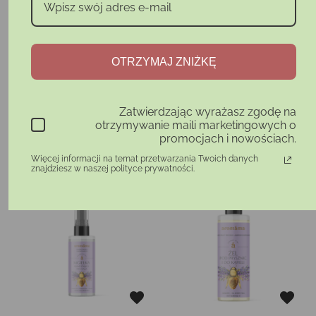
Recenzje (0)
Bądź pierwszym, który napisze komentarz
OTRZYMAJ ZNIŻKĘ
Zatwierdzając wyrażasz zgodę na
otrzymywanie maili marketingowych o
promocjach i nowościach.
ZOBACZ TAKŻE
Więcej informacji na temat przetwarzania Twoich danych
znajdziesz w naszej polityce prywatności.