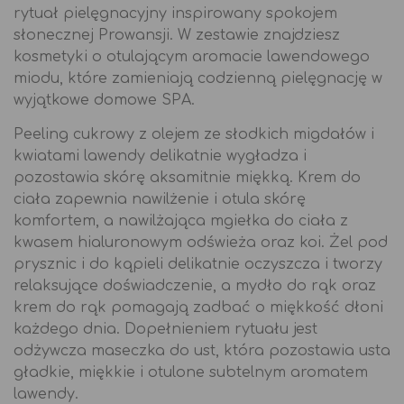
rytuał pielęgnacyjny inspirowany spokojem
słonecznej Prowansji. W zestawie znajdziesz
kosmetyki o otulającym aromacie lawendowego
miodu, które zamieniają codzienną pielęgnację w
wyjątkowe domowe SPA.
Peeling cukrowy z olejem ze słodkich migdałów i
kwiatami lawendy delikatnie wygładza i
pozostawia skórę aksamitnie miękką. Krem do
ciała zapewnia nawilżenie i otula skórę
komfortem, a nawilżająca mgiełka do ciała z
kwasem hialuronowym odświeża oraz koi. Żel pod
prysznic i do kąpieli delikatnie oczyszcza i tworzy
relaksujące doświadczenie, a mydło do rąk oraz
krem do rąk pomagają zadbać o miękkość dłoni
każdego dnia. Dopełnieniem rytuału jest
odżywcza maseczka do ust, która pozostawia usta
gładkie, miękkie i otulone subtelnym aromatem
lawendy.