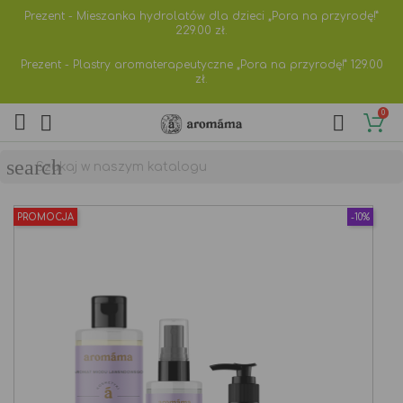
Prezent - Mieszanka hydrolatów dla dzieci „Pora na przyrodę!”
229.00
zł.
Prezent - Plastry aromaterapeutyczne „Pora na przyrodę!”
129.00
zł.
0



search
PROMOCJA
-10%