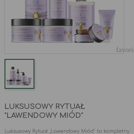
favori
LUKSUSOWY RYTUAŁ
"LAWENDOWY MIÓD"
Luksusowy Rytuał „Lawendowy Miód” to kompletny