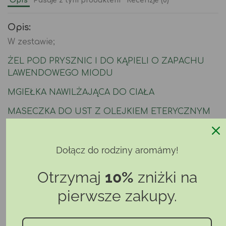
Opis
Pasuje z tym produktem
Recenzje (0)
Opis:
W zestawie;
ŻEL POD PRYSZNIC I DO KĄPIELI O ZAPACHU
LAWENDOWEGO MIODU
MGIEŁKA NAWILŻAJĄCA DO CIAŁA
MASECZKA DO UST Z OLEJKIEM ETERYCZNYM
Z LAWENDY
KREM DO CIAŁA O ZAPACHU LAWENDOWEGO
Dołącz do rodziny aromámy!
MIODU
Otrzymaj
10%
zniżki na
KREM DO RĄK Z MIODEM LAWENDOWYM
pierwsze zakupy.
PEELING DO CIAŁA
BALSAM DO RĄK I CIAŁA O ZAPACHU
LAWENDOWEGO MIODU