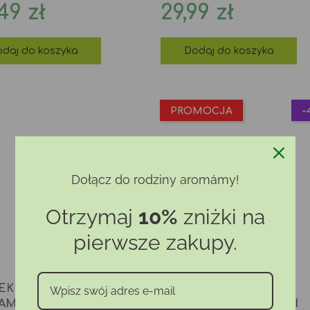
na
Cena
49 zł
29,99 zł
daj do koszyka
Dodaj do koszyka
PROMOCJA
-
Dołącz do rodziny aromámy!
Otrzymaj
10%
zniżki na
pierwsze zakupy.
EK ETERYCZNY Z
OLEJEK ETERYCZNY
AMOTKI
YLANG-YLANG (KRÓTKI