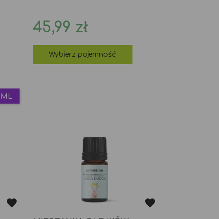
Cena
45,99 zł
tawowa
Wybierz pojemność
0ML