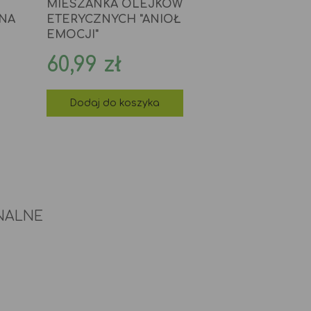
MIESZANKA OLEJKÓW
ANA
ETERYCZNYCH "ANIOŁ
EMOCJI"
Cena
60,99 zł
Dodaj do koszyka
NALNE