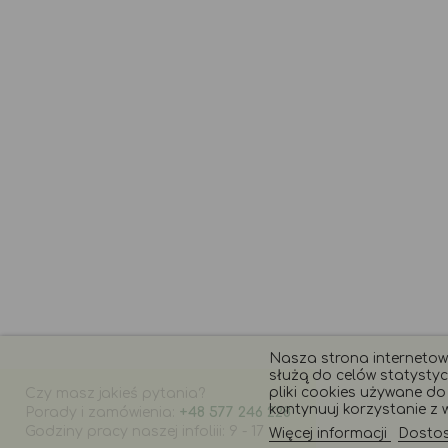
Nasza strona internetowa
służą do celów statystyc
pliki cookies używane do t
Czy masz jakieś pytania?
kontynuuj korzystanie z w
Porady i zamówienia:
+48 577 246 228
Godziny pracy naszej infoliii: 9 - 17
Więcej informacji
Dostosu