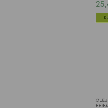
Ce
25,
Do
OLEJ
BERG