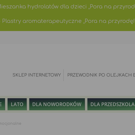
Mieszanka hydrolatów dla dzieci „Pora na przyrod
- Plastry aromaterapeutyczne „Pora na przyrodę!
SKLEP INTERNETOWY
PRZEWODNIK PO OLEJKACH 
E
LATO
DLA NOWORODKÓW
DLA PRZEDSZKOL
mocjonalne