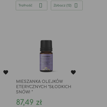


Trafność
Zobacz (12)
MIESZANKA OLEJKÓW
ETERYCZNYCH "SŁODKICH
SNÓW! "
Cena
87,49 zł