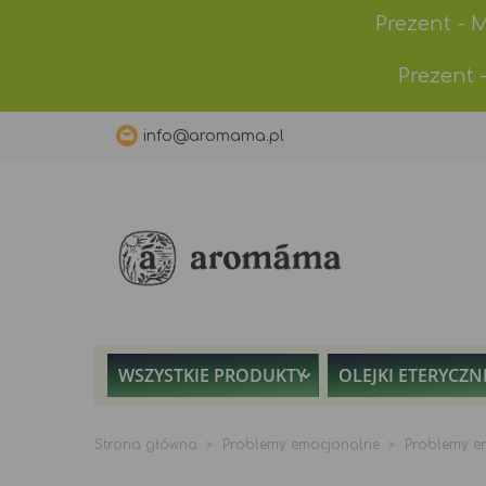
Prezent - 
Prezent 
info@aromama.pl
WSZYSTKIE PRODUKTY
OLEJKI ETERYCZN
Strona główna
Problemy emocjonalne
Problemy e