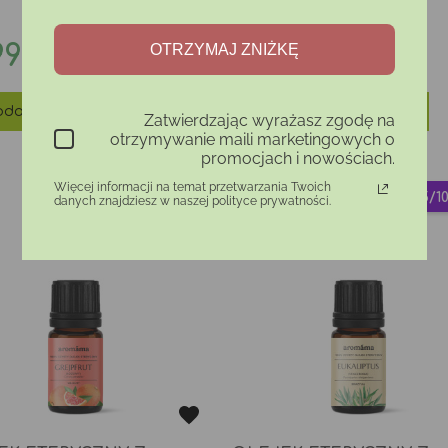
TERMIN)
na
Cena
Cena
99 zł
35,99 zł
OTRZYMAJ ZNIŻKĘ
59,99 zł
pods
daj do koszyka
Dodaj do koszyka
Zatwierdzając wyrażasz zgodę na
otrzymywanie maili marketingowych o
promocjach i nowościach.
Więcej informacji na temat przetwarzania Twoich
5/1
danych znajdziesz w naszej polityce prywatności.