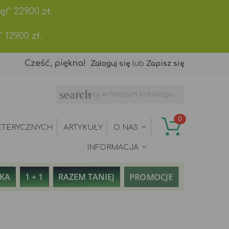
ę!”
229.00
zł.
”
129.00
zł.
Cześć, piękna!
Zaloguj się
lub
Zapisz się
search
0
ETERYCZNYCH
ARTYKUŁY
O NAS
INFORMACJA
PROMOCJE
AKA
1 + 1
RAZEM TANIEJ