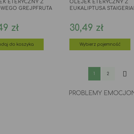
EK ETERYCZNY Z
OLEJEK ETERYCZNY Z
WEGO GREJPFRUTA
EUKALIPTUSA STAIGERI
na
Cena
49 zł
30,49 zł
daj do koszyka
Wybierz pojemność

1
2
PROBLEMY EMOCJO