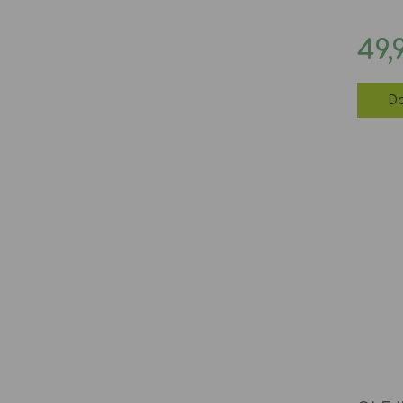
Ce
49,
Do